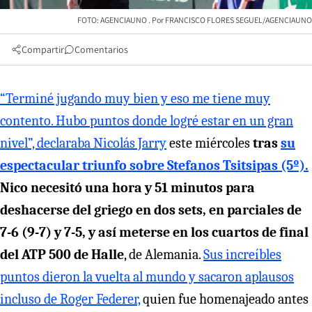
FOTO: AGENCIAUNO
FRANCISCO FLORES SEGUEL/AGENCIAUNO
Compartir
Comentarios
“Terminé jugando muy bien y eso me tiene muy
contento. Hubo puntos donde logré estar en un gran
nivel”, declaraba Nicolás Jarry
este miércoles
tras
su
espectacular triunfo sobre Stefanos Tsitsipas (5º).
Nico necesitó una hora y 51 minutos para
deshacerse del griego en dos sets, en parciales de
7-6 (9-7) y 7-5, y así meterse en los cuartos de final
del ATP 500 de Halle
, de Alemania.
Sus increíbles
puntos dieron la vuelta al mundo y sacaron aplausos
incluso de Roger Federer,
quien fue homenajeado antes