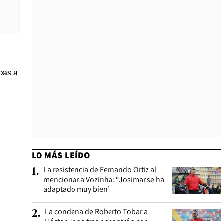
pas a
LO MÁS LEÍDO
La resistencia de Fernando Ortiz al
1
.
mencionar a Vozinha: “Josimar se ha
adaptado muy bien”
La condena de Roberto Tobar a
2
.