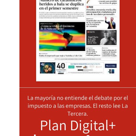
La mayoría no entiende el debate por el
impuesto a las empresas. El resto lee La
Tercera.
Plan Digital+