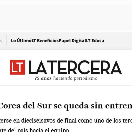
Opens in new window
os
Lo Último
LT Beneficios
Papel Digital
LT Educa
75 años
haciendo periodismo
Corea del Sur se queda sin entre
rse en dieciseisavos de final como uno de los ter
te del país hacia el equipo.