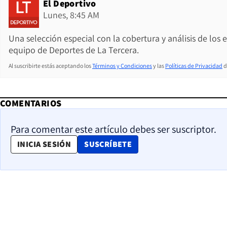
El Deportivo
Lunes, 8:45 AM
Una selección especial con la cobertura y análisis de los
equipo de Deportes de La Tercera.
Al suscribirte estás aceptando los
Términos y Condiciones
y las
Políticas de Privacidad
d
COMENTARIOS
Para comentar este artículo debes ser suscriptor.
OPENS IN NEW WINDOW
INICIA SESIÓN
SUSCRÍBETE