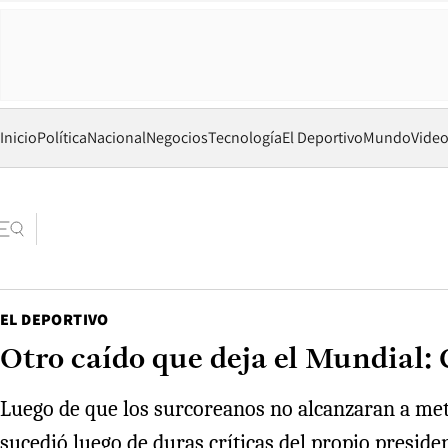
Inicio
Política
Nacional
Negocios
Tecnología
El Deportivo
Mundo
Vide
EL DEPORTIVO
Otro caído que deja el Mundial: 
Luego de que los surcoreanos no alcanzaran a mete
sucedió luego de duras críticas del propio presiden