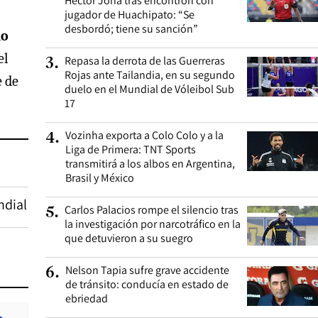
Héctor Jona tras encontrón con
jugador de Huachipato: “Se
desbordó; tiene su sanción”
do
el
Repasa la derrota de las Guerreras
3
.
Rojas ante Tailandia, en su segundo
e de
duelo en el Mundial de Vóleibol Sub
17
Vozinha exporta a Colo Colo y a la
4
.
Liga de Primera: TNT Sports
transmitirá a los albos en Argentina,
Brasil y México
ndial
Carlos Palacios rompe el silencio tras
5
.
la investigación por narcotráfico en la
que detuvieron a su suegro
Nelson Tapia sufre grave accidente
6
.
de tránsito: conducía en estado de
ebriedad