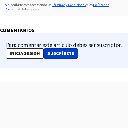
Al suscribirte estás aceptando los
Términos y Condiciones
y las
Políticas de
Privacidad
de La Tercera.
COMENTARIOS
Para comentar este artículo debes ser suscriptor.
OPENS IN NEW WINDOW
INICIA SESIÓN
SUSCRÍBETE