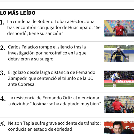
LO MÁS LEÍDO
La condena de Roberto Tobar a Héctor Jona
1
.
tras encontrón con jugador de Huachipato: “Se
desbordó; tiene su sanción”
Carlos Palacios rompe el silencio tras la
2
.
investigación por narcotráfico en la que
detuvieron a su suegro
El golazo desde larga distancia de Fernando
3
.
Zampedri que sentenció el triunfo de la UC
ante Cobresal
La resistencia de Fernando Ortiz al mencionar
4
.
a Vozinha: “Josimar se ha adaptado muy bien”
Nelson Tapia sufre grave accidente de tránsito:
5
.
conducía en estado de ebriedad