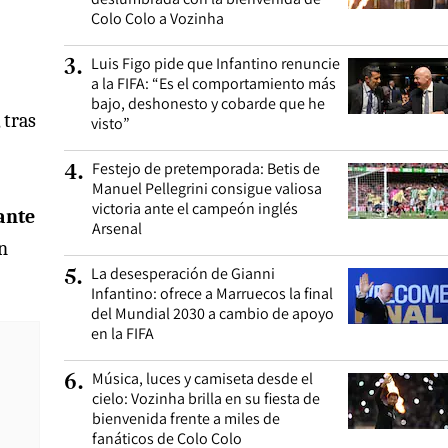
Colo Colo a Vozinha
Luis Figo pide que Infantino renuncie
3
.
a la FIFA: “Es el comportamiento más
bajo, deshonesto y cobarde que he
, tras
visto”
Festejo de pretemporada: Betis de
4
.
Manuel Pellegrini consigue valiosa
victoria ante el campeón inglés
ante
Arsenal
en
La desesperación de Gianni
5
.
Infantino: ofrece a Marruecos la final
del Mundial 2030 a cambio de apoyo
en la FIFA
Música, luces y camiseta desde el
6
.
cielo: Vozinha brilla en su fiesta de
bienvenida frente a miles de
fanáticos de Colo Colo