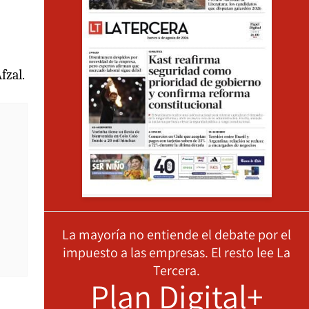
fzal.
La mayoría no entiende el debate por el
impuesto a las empresas. El resto lee La
Tercera.
Plan Digital+