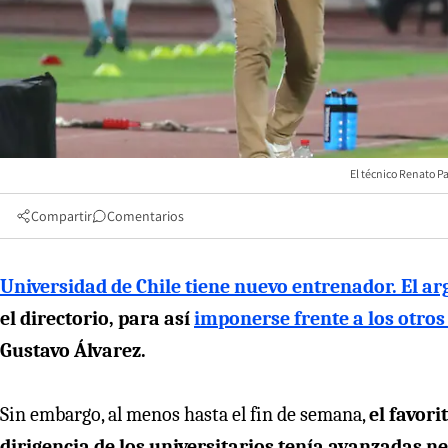
El técnico Renato P
Compartir
Comentarios
Universidad de Chile tiene nuevo entrenador. El a
el directorio, para así
imponerse frente a los otros
Gustavo Álvarez.
Sin embargo, al menos hasta el fin de semana,
el favori
dirigencia de los universitarios tenía avanzadas n