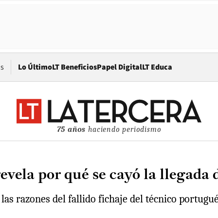
Opens in new window
os
Lo Último
LT Beneficios
Papel Digital
LT Educa
75 años
haciendo periodismo
vela por qué se cayó la llegada 
s razones del fallido fichaje del técnico portugués