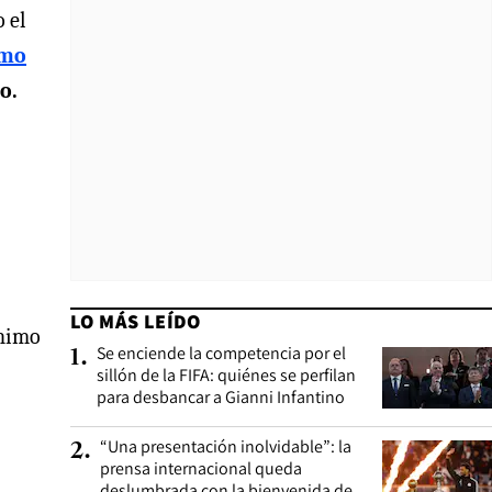
 el
omo
o.
LO MÁS LEÍDO
ánimo
Se enciende la competencia por el
1
.
sillón de la FIFA: quiénes se perfilan
para desbancar a Gianni Infantino
“Una presentación inolvidable”: la
2
.
prensa internacional queda
deslumbrada con la bienvenida de