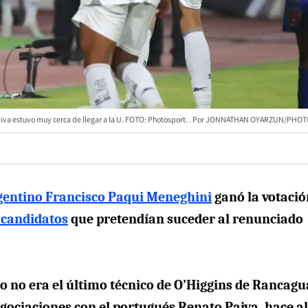
aiva estuvo muy cerca de llegar a la U. FOTO: Photosport.
JONNATHAN OYARZUN/PHOT
rgentino Francisco Paqui Meneghini
ganó la votació
 candidatos
que pretendían suceder al renunciado
to no era el último técnico de O’Higgins de Rancagu
egociaciones con el portugués Renato Paiva, hace al