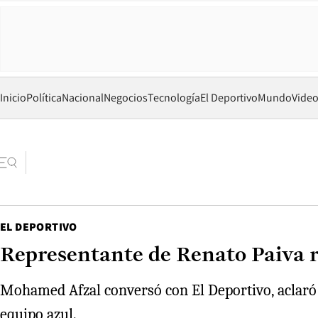
Inicio
Política
Nacional
Negocios
Tecnología
El Deportivo
Mundo
Vide
EL DEPORTIVO
Representante de Renato Paiva re
Mohamed Afzal conversó con El Deportivo, aclaró la
equipo azul.