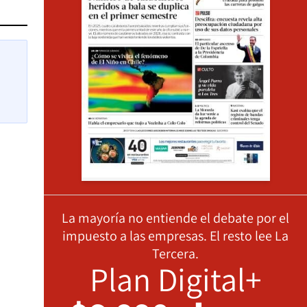
La mayoría no entiende el debate por el
impuesto a las empresas. El resto lee La
Tercera.
Plan Digital+