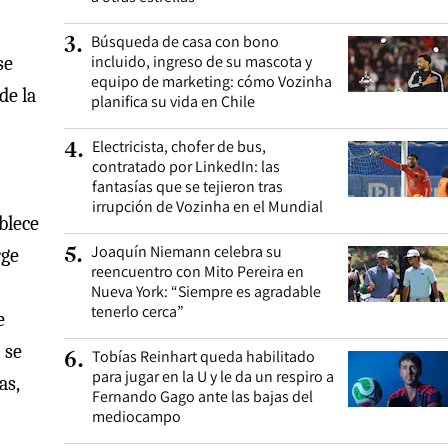
Búsqueda de casa con bono
3
.
incluido, ingreso de su mascota y
se
equipo de marketing: cómo Vozinha
de la
planifica su vida en Chile
Electricista, chofer de bus,
4
.
contratado por LinkedIn: las
fantasías que se tejieron tras
irrupción de Vozinha en el Mundial
blece
Joaquín Niemann celebra su
5
.
rge
reencuentro con Mito Pereira en
Nueva York: “Siempre es agradable
tenerlo cerca”
e
 se
Tobías Reinhart queda habilitado
6
.
para jugar en la U y le da un respiro a
as,
Fernando Gago ante las bajas del
mediocampo