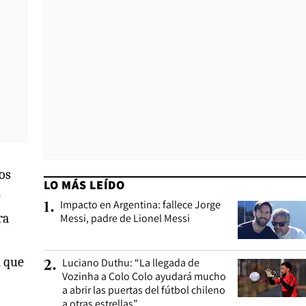
os
LO MÁS LEÍDO
e
Impacto en Argentina: fallece Jorge
1
.
ra
Messi, padre de Lionel Messi
n que
Luciano Duthu: “La llegada de
2
.
Vozinha a Colo Colo ayudará mucho
a abrir las puertas del fútbol chileno
a otras estrellas”