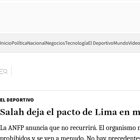
Inicio
Política
Nacional
Negocios
Tecnología
El Deportivo
Mundo
Vide
EL DEPORTIVO
Salah deja el pacto de Lima en 
La ANFP anuncia que no recurrirá. El organismo mun
prohibidos y se ven a menudo. No hay precedentes