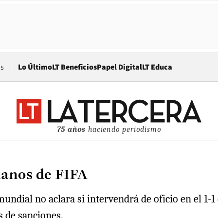
Opens in new window
os
Lo Último
LT Beneficios
Papel Digital
LT Educa
75 años
haciendo periodismo
manos de FIFA
dial no aclara si intervendrá de oficio en el 1-1 
 de sanciones.