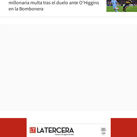
millonaria multa tras el duelo ante O’Higgins
en la Bombonera
Opens in ne