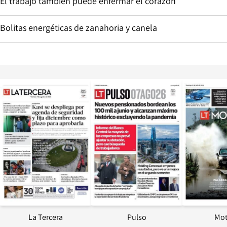
El trabajo también puede enfermar el corazón
Bolitas energéticas de zanahoria y canela
Opens in new window
Opens in ne
La Tercera
Pulso
Mot