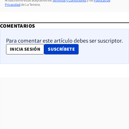
Al suscribirte estás aceptando los
Términos y Condiciones
y las
Políticas de
Privacidad
de La Tercera.
COMENTARIOS
Para comentar este artículo debes ser suscriptor.
OPENS IN NEW WINDOW
INICIA SESIÓN
SUSCRÍBETE