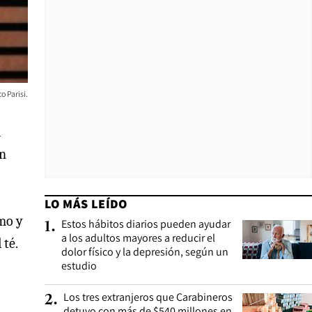
o Parisi.
á
án
LO MÁS LEÍDO
smo y
Estos hábitos diarios pueden ayudar
1
.
a los adultos mayores a reducir el
 té.
dolor físico y la depresión, según un
estudio
Los tres extranjeros que Carabineros
2
.
detuvo con más de $540 millones en