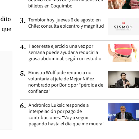
billetes en Coquimbo
édito
Temblor hoy, jueves 6 de agosto en
3
.
Chile: consulta epicentro y magnitud
a que
Hacer este ejercicio una vez por
4
.
semana puede ayudar a reducir la
grasa abdominal, según un estudio
Ministra Wulf pide renuncia no
5
.
voluntaria al jefe de Mejor Niñez
nombrado por Boric por “pérdida de
confianza”
Andrónico Luksic responde a
6
.
interpelación por pago de
contribuciones: “Voy a seguir
pagando hasta el día que me muera”