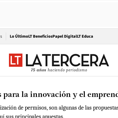
Opens in new window
os
Lo Último
LT Beneficios
Papel Digital
LT Educa
75 años
haciendo periodismo
s para la innovación y el empre
lización de permisos, son algunas de las propuestas
uí sus principales apuestas.