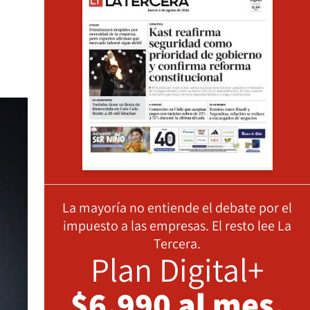
La mayoría no entiende el debate por el
impuesto a las empresas. El resto lee La
Tercera.
Plan Digital+
$6.990 al mes,