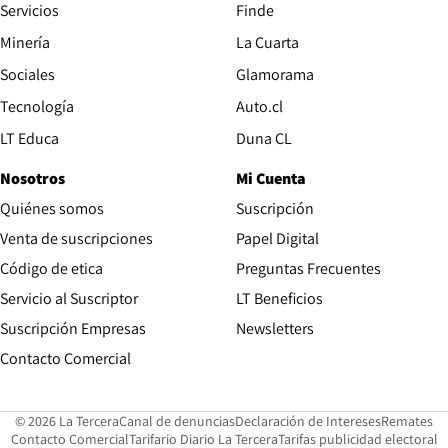
Servicios
Finde
Opens in new window
Minería
La Cuarta
Opens in new wind
Sociales
Glamorama
Opens in new window
Tecnología
Auto.cl
Opens in new window
LT Educa
Duna CL
Nosotros
Mi Cuenta
Quiénes somos
Suscripción
Opens in new win
Venta de suscripciones
Papel Digital
Opens in new window
Código de etica
Preguntas Frecuentes
Servicio al Suscriptor
LT Beneficios
Suscripción Empresas
Newsletters
Opens in new window
Contacto Comercial
Opens in new window
Opens in 
Op
© 2026 La Tercera
Canal de denuncias
Declaración de Intereses
Remates
Opens in new window
Opens in new window
O
Contacto Comercial
Tarifario Diario La Tercera
Tarifas publicidad electoral