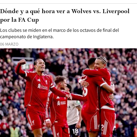
Dónde y a qué hora ver a Wolves vs. Liverpool
por la FA Cup
Los clubes se miden en el marco de los octavos de final del
campeonato de Inglaterra.
06 MARZO