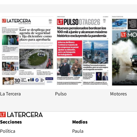
Opens in new window
Opens in ne
La Tercera
Pulso
Motores
Secciones
Medios
Política
Paula