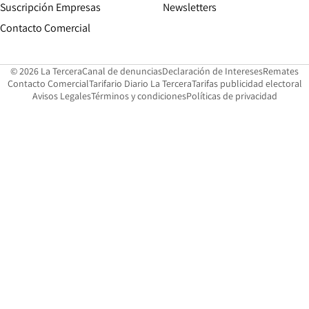
Suscripción Empresas
Newsletters
Opens in new window
Contacto Comercial
Opens in new window
Opens in 
Op
© 2026 La Tercera
Canal de denuncias
Declaración de Intereses
Remates
Opens in new window
Opens in new window
O
Contacto Comercial
Tarifario Diario La Tercera
Tarifas publicidad electoral
Opens in new window
Avisos Legales
Términos y condiciones
Políticas de privacidad