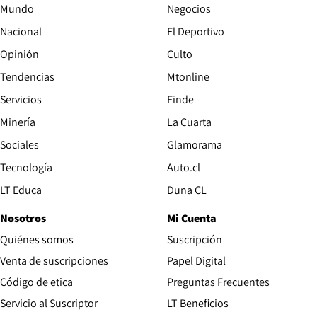
Mundo
Negocios
Nacional
El Deportivo
Opinión
Culto
Tendencias
Mtonline
Servicios
Finde
Opens in new window
Minería
La Cuarta
Opens in new wind
Sociales
Glamorama
Opens in new window
Tecnología
Auto.cl
Opens in new window
LT Educa
Duna CL
Nosotros
Mi Cuenta
Quiénes somos
Suscripción
Opens in new win
Venta de suscripciones
Papel Digital
Opens in new window
Código de etica
Preguntas Frecuentes
Servicio al Suscriptor
LT Beneficios