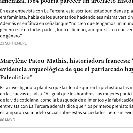
amenaza, 1984 podría parecer un artefacto histó
En esta entrevista con La Tercera, esta escritora estadounidense p
era feminista, habla de los autoritarios haciendo esa misma versión 
Además es enfática en señalar que “no creo que tengamos un mun
género esté en todas partes, todo el tiempo, aunque sí creo que v
de género”.
23 SEPTIEMBRE
Marylène Patou-Mathis, historiadora francesa:
evidencia arqueológica de que el patriarcado hay
Paleolítico”
Esta investigadora plantea que la idea de que en la prehistoria las
en las cuevas es falsa. “Al igual que los hombres, las mujeres partic
de la vida cotidiana, como la búsqueda de alimentos y la fabricaci
entrevista con La Tercera además dice que “los primeros prehistor
estamparon su modelo social sobre estas sociedades, pero sin evid
06 MAYO