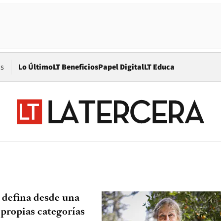
Opens in new window
os
Lo Último
LT Beneficios
Papel Digital
LT Educa
 defina desde una
 propias categorías