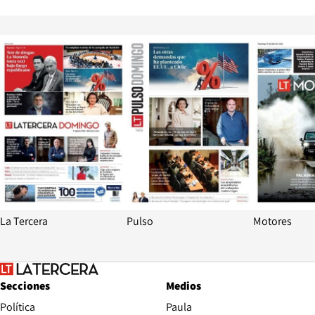
Opens in new window
Opens in ne
La Tercera
Pulso
Motores
Secciones
Medios
Política
Paula