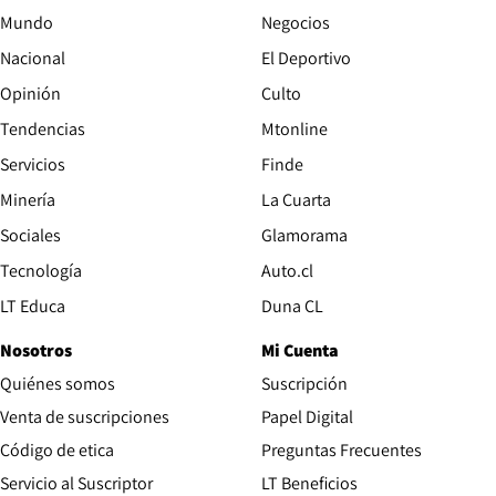
Mundo
Negocios
Nacional
El Deportivo
Opinión
Culto
Tendencias
Mtonline
Servicios
Finde
Opens in new window
Minería
La Cuarta
Opens in new wind
Sociales
Glamorama
Opens in new window
Tecnología
Auto.cl
Opens in new window
LT Educa
Duna CL
Nosotros
Mi Cuenta
Quiénes somos
Suscripción
Opens in new win
Venta de suscripciones
Papel Digital
Opens in new window
Código de etica
Preguntas Frecuentes
Servicio al Suscriptor
LT Beneficios