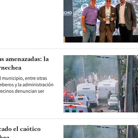
as amenazadas: la
arnechea
l municipio, entre otras
mberos y la administración
 vecinos denuncian ser
ado el caótico