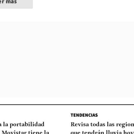
er más
TENDENCIAS
a la portabilidad
Revisa todas las regio
 Movistar tiene la
que tendrán lluvia hoy