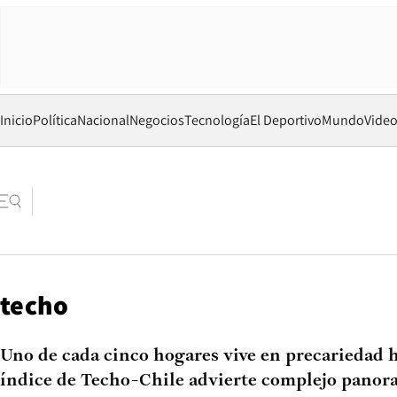
Inicio
Política
Nacional
Negocios
Tecnología
El Deportivo
Mundo
Vide
techo
Uno de cada cinco hogares vive en precariedad 
índice de Techo-Chile advierte complejo pano