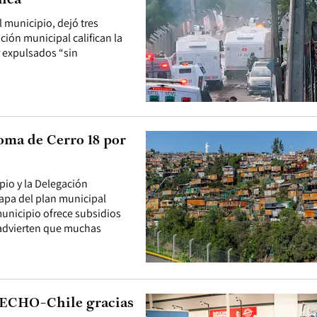
chea
l municipio, dejó tres
ión municipal califican la
 expulsados “sin
toma de Cerro 18 por
pio y la Delegación
tapa del plan municipal
municipio ofrece subsidios
s advierten que muchas
TECHO-Chile gracias