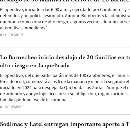
desalojo de 30 familias en Cerro 18 de Lo Barne
El operativo, iniciado a las 6.00 a.m. y ejecutado por Carabineros y e
detenidos y un policía lesionado. Aunque Bomberos y la administrac
quebrada como zona de alto riesgo, algunos vecinos denuncian ser
alternativas inmediatas”.
02 DICIEMBRE
Lo Barnechea inicia desalojo de 30 familias en 
alto riesgo en la quebrada
El operativo, del que participarán más de 100 carabineros, el munici
Presidencial, comenzará a las 6 de la mañana y marca la segunda e
iniciado en 2024 para despejar la Quebrada Las Zorras. Aunque el 
de arriendo y apoyo logístico sin ser su obligación, organizacione
familias podrían irse de la comuna.
01 DICIEMBRE
Sodimac y Late! entregan importante aporte a 