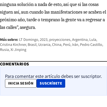
ninguna solución a nada de esto, así que si las cosas
siguen así, aun cuando las manifestaciones se acaben el
próximo año, tarde o temprano la gente va a regresar a
las calles”, asegura.
Más sobre:
LT Domingo
2023
proyecciones
Argentina
Lula
Cristina Kirchner
Brasil
Ucrania
China
Perú
Irán
Pedro Castillo
Rusia
Xi Jinping
COMENTARIOS
Para comentar este artículo debes ser suscriptor.
OPENS IN NEW WINDOW
INICIA SESIÓN
SUSCRÍBETE