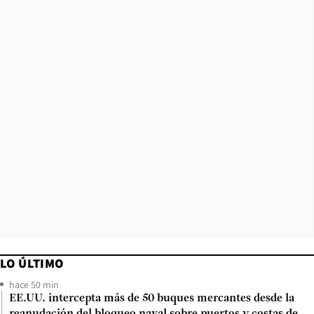
LO ÚLTIMO
hace 50 min
EE.UU. intercepta más de 50 buques mercantes desde la
reanudación del bloqueo naval sobre puertos y costas de