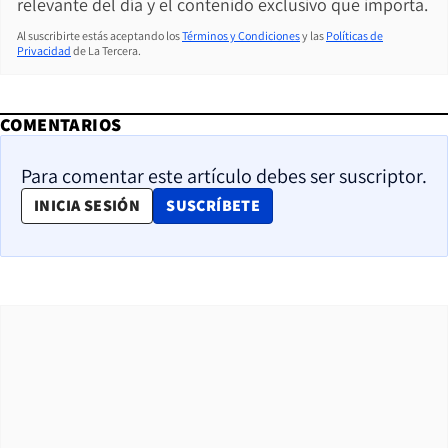
relevante del día y el contenido exclusivo que importa.
Al suscribirte estás aceptando los
Términos y Condiciones
y las
Políticas de
Privacidad
de La Tercera.
COMENTARIOS
Para comentar este artículo debes ser suscriptor.
OPENS IN NEW WINDOW
INICIA SESIÓN
SUSCRÍBETE