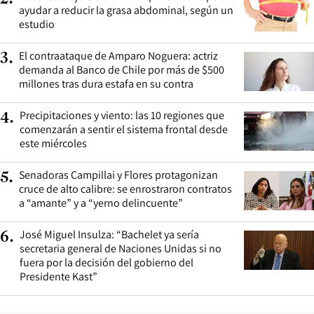
ayudar a reducir la grasa abdominal, según un
estudio
El contraataque de Amparo Noguera: actriz
3
.
demanda al Banco de Chile por más de $500
millones tras dura estafa en su contra
Precipitaciones y viento: las 10 regiones que
4
.
comenzarán a sentir el sistema frontal desde
este miércoles
Senadoras Campillai y Flores protagonizan
5
.
cruce de alto calibre: se enrostraron contratos
a “amante” y a “yerno delincuente”
José Miguel Insulza: “Bachelet ya sería
6
.
secretaria general de Naciones Unidas si no
fuera por la decisión del gobierno del
Presidente Kast”