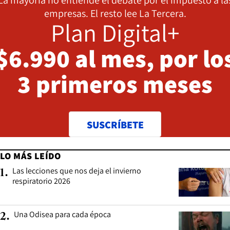
empresas. El resto lee La Tercera.
Plan Digital+
$6.990 al mes, por lo
3 primeros meses
SUSCRÍBETE
LO MÁS LEÍDO
Las lecciones que nos deja el invierno
1
.
respiratorio 2026
Una Odisea para cada época
2
.