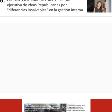
6
.
ejecutiva de Ideas Republicanas por
“diferencias insalvables” en la gestión interna
Opens in ne