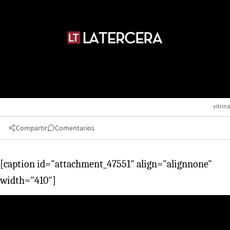
vitrina
Compartir
Comentarios
[caption id="attachment_47551" align="alignnone"
width="410"]