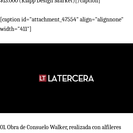
$13.000 (Klapp Design Market)[/caption]
[caption id="attachment_47554" align="alignnone"
width="411"]
01. Obra de Consuelo Walker, realizada con alfileres