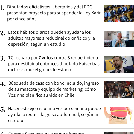
Diputados oficialistas, libertarios y del PDG
1
.
presentan proyecto para suspender la Ley Karin
por cinco años
Estos hábitos diarios pueden ayudar a los
2
.
adultos mayores a reducir el dolor físico y la
depresión, según un estudio
TC rechaza por 7 votos contra 3 requerimiento
3
.
para destituir al entonces diputado Kaiser tras
dichos sobre el golpe de Estado
Búsqueda de casa con bono incluido, ingreso
4
.
de su mascota y equipo de marketing: cómo
Vozinha planifica su vida en Chile
Hacer este ejercicio una vez por semana puede
5
.
ayudar a reducir la grasa abdominal, según un
estudio
Carmen Soza renuncia como directora