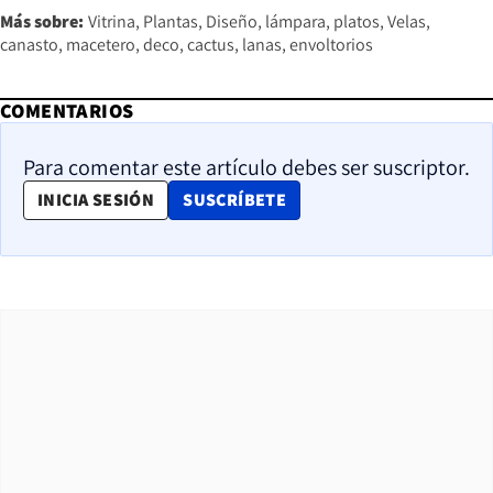
Más sobre:
Vitrina
Plantas
Diseño
lámpara
platos
Velas
canasto
macetero
deco
cactus
lanas
envoltorios
COMENTARIOS
Para comentar este artículo debes ser suscriptor.
OPENS IN NEW WINDOW
INICIA SESIÓN
SUSCRÍBETE