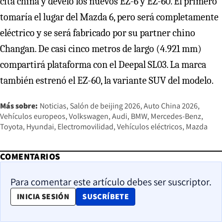
cita china y develó los nuevos EZ-6 y EZ-60. El primero
tomaría el lugar del Mazda 6, pero será completamente
eléctrico y se será fabricado por su partner chino
Changan. De casi cinco metros de largo (4.921 mm)
compartirá plataforma con el Deepal SL03. La marca
también estrenó el EZ-60, la variante SUV del modelo.
Más sobre:
Noticias
Salón de beijing 2026
Auto China 2026
Vehículos europeos
Volkswagen
Audi
BMW
Mercedes-Benz
Toyota
Hyundai
Electromovilidad
Vehículos eléctricos
Mazda
COMENTARIOS
Para comentar este artículo debes ser suscriptor.
OPENS IN NEW WINDOW
INICIA SESIÓN
SUSCRÍBETE