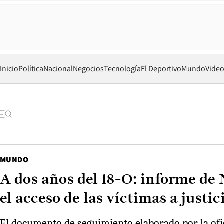
Inicio
Política
Nacional
Negocios
Tecnología
El Deportivo
Mundo
Vide
MUNDO
A dos años del 18-O: informe de 
el acceso de las víctimas a justic
El documento de seguimiento elaborado por la ofi