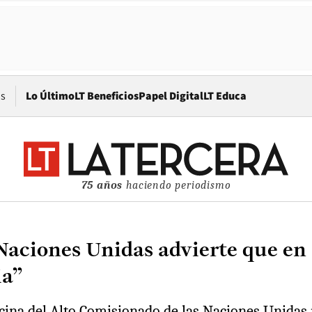
Opens in new window
os
Lo Último
LT Beneficios
Papel Digital
LT Educa
75 años
haciendo periodismo
Naciones Unidas advierte que en 
ia”
cina del Alto Comisionado de las Naciones Unidas