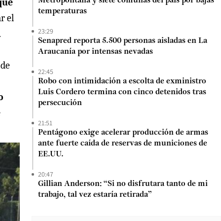
que
Metropolitana y siete comunas del país por bajas
temperaturas
r el
23:29
.
Senapred reporta 5.500 personas aisladas en La
Araucanía por intensas nevadas
 de
22:45
Robo con intimidación a escolta de exministro
Luis Cordero termina con cinco detenidos tras
o
persecución
e
21:51
Pentágono exige acelerar producción de armas
ante fuerte caída de reservas de municiones de
EE.UU.
20:47
Gillian Anderson: “Si no disfrutara tanto de mi
trabajo, tal vez estaría retirada”