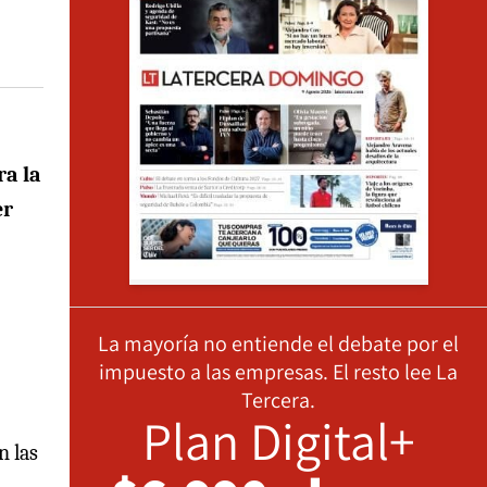
a la
er
La mayoría no entiende el debate por el
impuesto a las empresas. El resto lee La
Tercera.
Plan Digital+
n las