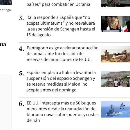
países” para combatir en Ucrania
antiago.
Italia responde a España que “no
3
.
acepta ultimátums” y no reevaluará
la suspensión de Schengen hasta el
15 de agosto
gua
Pentágono exige acelerar producción
4
.
de armas ante fuerte caída de
reservas de municiones de EE.UU.
España emplaza a Italia a levantar la
5
.
suspensión del espacio Schengen y
se reserva medidas si Meloni no
acepta antes del domingo
EE.UU. intercepta más de 50 buques
6
.
mercantes desde la reanudación del
bloqueo naval sobre puertos y costas
de Irán