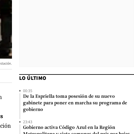
stación.
LO ÚLTIMO
00:35
n
De la Espriella toma posesión de su nuevo
gabinete para poner en marcha su programa de
gobierno
os
23:43
ación
Gobierno activa Código Azul en la Región