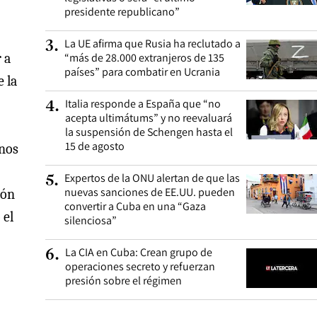
presidente republicano”
La UE afirma que Rusia ha reclutado a
3
.
 a
“más de 28.000 extranjeros de 135
países” para combatir en Ucrania
 la
Italia responde a España que “no
4
.
acepta ultimátums” y no reevaluará
la suspensión de Schengen hasta el
15 de agosto
unos
Expertos de la ONU alertan de que las
5
.
nuevas sanciones de EE.UU. pueden
ión
convertir a Cuba en una “Gaza
 el
silenciosa”
La CIA en Cuba: Crean grupo de
6
.
operaciones secreto y refuerzan
presión sobre el régimen