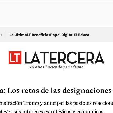
Opens in new window
os
Lo Último
LT Beneficios
Papel Digital
LT Educa
75 años
haciendo periodismo
a: Los retos de las designacione
istración Trump y anticipar las posibles reaccione
oteger sus intereses estratégicos y económicos.