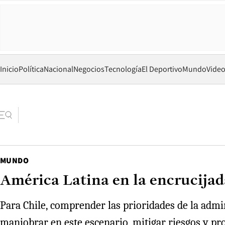
Inicio
Política
Nacional
Negocios
Tecnología
El Deportivo
Mundo
Vide
MUNDO
América Latina en la encrucijad
Para Chile, comprender las prioridades de la admin
maniobrar en este escenario, mitigar riesgos y pr