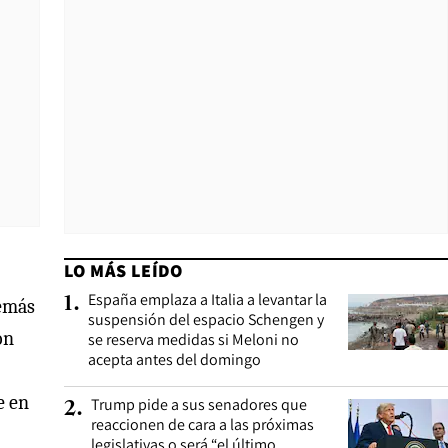
LO MÁS LEÍDO
España emplaza a Italia a levantar la
1
.
demás
suspensión del espacio Schengen y
ón
se reserva medidas si Meloni no
acepta antes del domingo
e en
Trump pide a sus senadores que
2
.
reaccionen de cara a las próximas
legislativas o será “el último