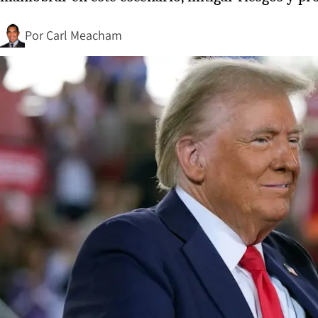
Por
Carl Meacham