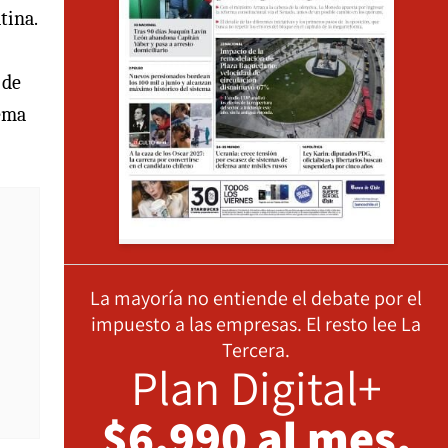
tina.
 de
tema
La mayoría no entiende el debate por el
impuesto a las empresas. El resto lee La
Tercera.
Plan Digital+
$6.990 al mes,