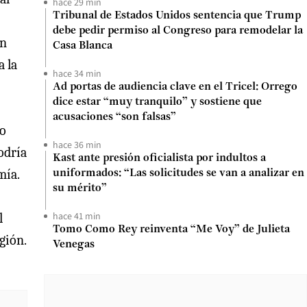
hace 29 min
Tribunal de Estados Unidos sentencia que Trump
debe pedir permiso al Congreso para remodelar la
ón
Casa Blanca
a la
hace 34 min
Ad portas de audiencia clave en el Tricel: Orrego
dice estar “muy tranquilo” y sostiene que
acusaciones “son falsas”
mo
hace 36 min
odría
Kast ante presión oficialista por indultos a
mía.
uniformados: “Las solicitudes se van a analizar en
su mérito”
hace 41 min
l
Tomo Como Rey reinventa “Me Voy” de Julieta
gión.
Venegas