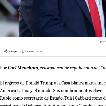
El pres
Compartir
Comentarios
Por
Carl Meacham
,
exasesor senior republicano del Co
El regreso de Donald Trump a la Casa Blanca marca un
América Latina y el mundo. Sus nombramientos clave 
Rubio como secretario de Estado, Tulsi Gabbard como d
secretario de Defensa, Tom Homan como “zar de la fro