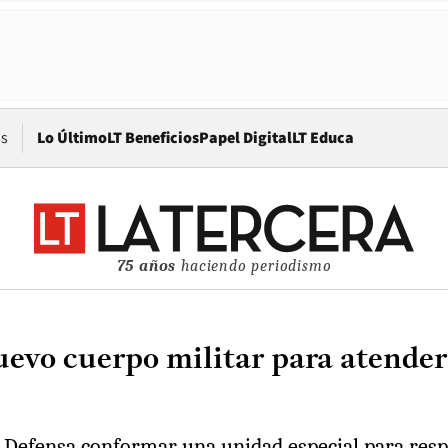
Opens in new window
os
Lo Último
LT Beneficios
Papel Digital
LT Educa
75 años
haciendo periodismo
evo cuerpo militar para atender
 Defensa conformar una unidad especial para respon