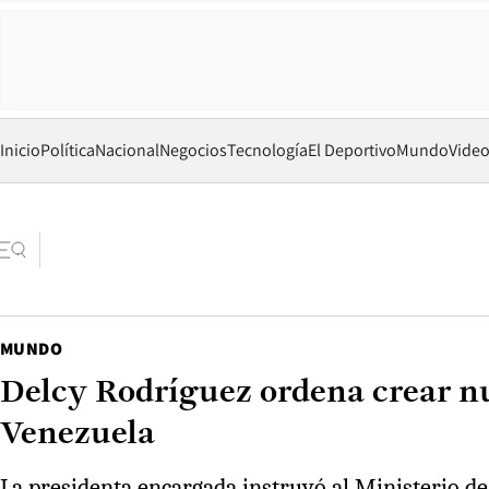
Inicio
Política
Nacional
Negocios
Tecnología
El Deportivo
Mundo
Vide
MUNDO
Delcy Rodríguez ordena crear nu
Venezuela
La presidenta encargada instruyó al Ministerio de