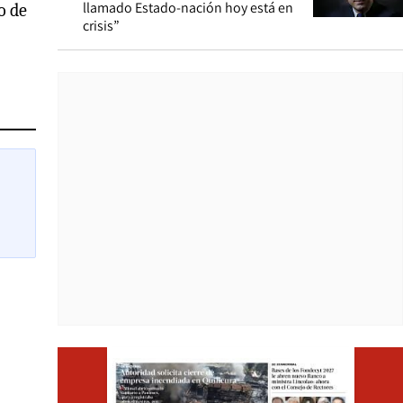
llamado Estado-nación hoy está en
o de
crisis”
Opens i