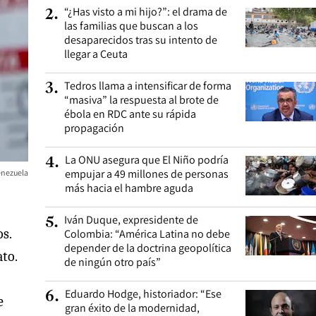
“¿Has visto a mi hijo?”: el drama de
2
.
las familias que buscan a los
desaparecidos tras su intento de
llegar a Ceuta
Tedros llama a intensificar de forma
3
.
“masiva” la respuesta al brote de
ébola en RDC ante su rápida
propagación
La ONU asegura que El Niño podría
4
.
empujar a 49 millones de personas
enezuela
más hacia el hambre aguda
Iván Duque, expresidente de
5
.
s.
Colombia: “América Latina no debe
depender de la doctrina geopolítica
ato.
de ningún otro país”
Eduardo Hodge, historiador: “Ese
6
.
e
gran éxito de la modernidad,