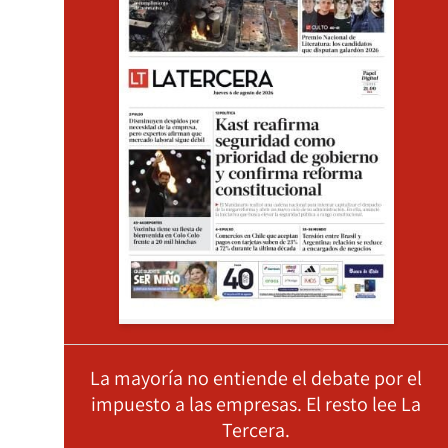
La mayoría no entiende el debate por el
impuesto a las empresas. El resto lee La
Tercera.