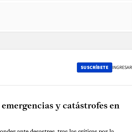
SUSCRÍBETE
INGRESAR
 emergencias y catástrofes en
der ante desastres, tras las críticas por la