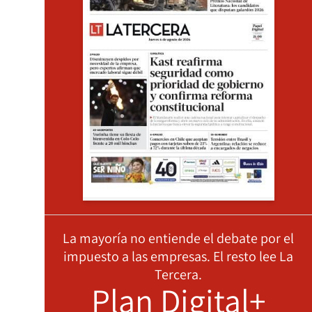
La mayoría no entiende el debate por el
impuesto a las empresas. El resto lee La
Tercera.
Plan Digital+