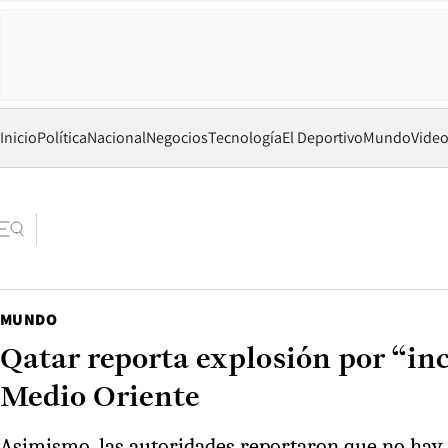
Inicio
Política
Nacional
Negocios
Tecnología
El Deportivo
Mundo
Vide
MUNDO
Qatar reporta explosión por “inc
Medio Oriente
Asimismo, las autoridades reportaron que no hay 