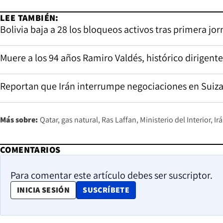
LEE TAMBIÉN:
Bolivia baja a 28 los bloqueos activos tras primera j
Muere a los 94 años Ramiro Valdés, histórico dirigent
Reportan que Irán interrumpe negociaciones en Suiz
Más sobre:
Qatar
gas natural
Ras Laffan
Ministerio del Interior
Ir
COMENTARIOS
Para comentar este artículo debes ser suscriptor.
OPENS IN NEW WINDOW
INICIA SESIÓN
SUSCRÍBETE