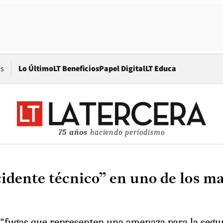
Opens in new window
os
Lo Último
LT Beneficios
Papel Digital
LT Educa
75 años
haciendo periodismo
idente técnico” en uno de los ma
"fugas que representen una amenaza para la segur