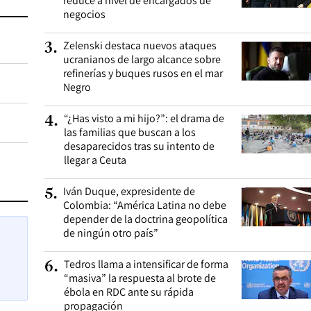
reduce a nivel de encargados de
negocios
Zelenski destaca nuevos ataques
3
.
ucranianos de largo alcance sobre
refinerías y buques rusos en el mar
Negro
“¿Has visto a mi hijo?”: el drama de
4
.
las familias que buscan a los
desaparecidos tras su intento de
llegar a Ceuta
Iván Duque, expresidente de
5
.
Colombia: “América Latina no debe
depender de la doctrina geopolítica
de ningún otro país”
Tedros llama a intensificar de forma
6
.
“masiva” la respuesta al brote de
ébola en RDC ante su rápida
propagación