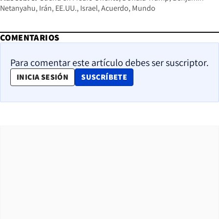
Netanyahu
Irán
EE.UU.
Israel
Acuerdo
Mundo
COMENTARIOS
Para comentar este artículo debes ser suscriptor.
OPENS IN NEW WINDOW
INICIA SESIÓN
SUSCRÍBETE