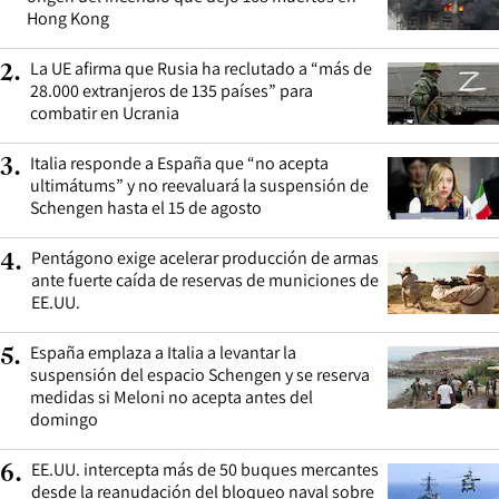
Hong Kong
La UE afirma que Rusia ha reclutado a “más de
2
.
28.000 extranjeros de 135 países” para
combatir en Ucrania
Italia responde a España que “no acepta
3
.
ultimátums” y no reevaluará la suspensión de
Schengen hasta el 15 de agosto
Pentágono exige acelerar producción de armas
4
.
ante fuerte caída de reservas de municiones de
EE.UU.
España emplaza a Italia a levantar la
5
.
suspensión del espacio Schengen y se reserva
medidas si Meloni no acepta antes del
domingo
EE.UU. intercepta más de 50 buques mercantes
6
.
desde la reanudación del bloqueo naval sobre