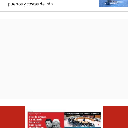
puertos y costas de Irán
Opens in ne