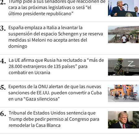
Trump pide a sus senadores que reaccionen de
2
.
cara a las próximas legislativas o será “el
último presidente republicano”
España emplaza a Italia a levantar la
3
.
suspensión del espacio Schengen y se reserva
medidas si Meloni no acepta antes del
domingo
La UE afirma que Rusia ha reclutado a “más de
4
.
28.000 extranjeros de 135 países” para
combatir en Ucrania
Expertos de la ONU alertan de que las nuevas
5
.
sanciones de EE.UU. pueden convertir a Cuba
en una “Gaza silenciosa”
Tribunal de Estados Unidos sentencia que
6
.
Trump debe pedir permiso al Congreso para
remodelar la Casa Blanca