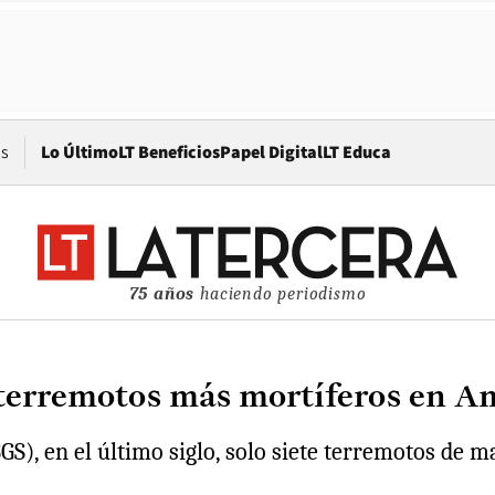
Opens in new window
os
Lo Último
LT Beneficios
Papel Digital
LT Educa
75 años
haciendo periodismo
0 terremotos más mortíferos en A
S), en el último siglo, solo siete terremotos de m