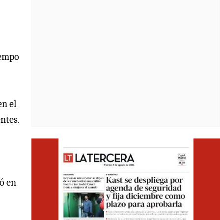
iempo
n el
ntes.
Opens i
ió en