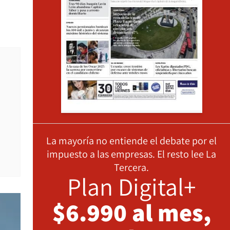
La mayoría no entiende el debate por el
impuesto a las empresas. El resto lee La
Tercera.
Plan Digital+
$6.990 al mes,