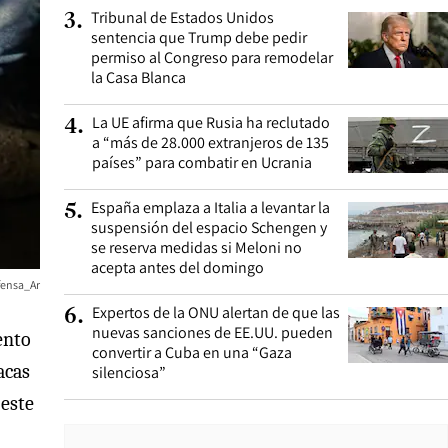
Tribunal de Estados Unidos
3
.
sentencia que Trump debe pedir
permiso al Congreso para remodelar
la Casa Blanca
La UE afirma que Rusia ha reclutado
4
.
a “más de 28.000 extranjeros de 135
países” para combatir en Ucrania
España emplaza a Italia a levantar la
5
.
suspensión del espacio Schengen y
se reserva medidas si Meloni no
acepta antes del domingo
ensa_Ar
Expertos de la ONU alertan de que las
6
.
nuevas sanciones de EE.UU. pueden
ento
convertir a Cuba en una “Gaza
acas
silenciosa”
 este