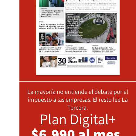
La mayoría no entiende el debate por el
impuesto a las empresas. El resto lee La
Tercera.
Plan Digital+
$6.990 al mes,