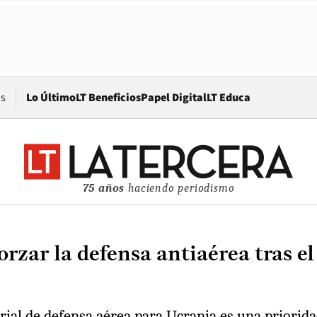
Opens in new window
os
Lo Último
LT Beneficios
Papel Digital
LT Educa
75 años
haciendo periodismo
forzar la defensa antiaérea tras 
ial de defensa aérea para Ucrania es una prioridad