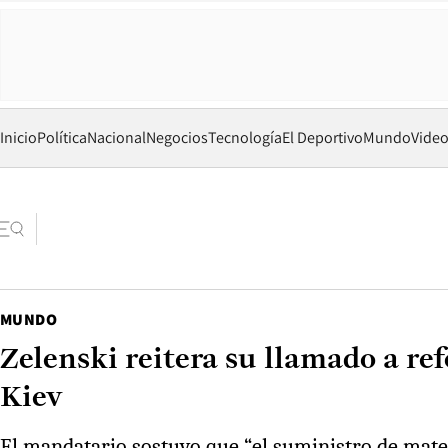
Inicio
Política
Nacional
Negocios
Tecnología
El Deportivo
Mundo
Vide
MUNDO
Zelenski reitera su llamado a re
Kiev
El mandatario sostuvo que “el suministro de mater