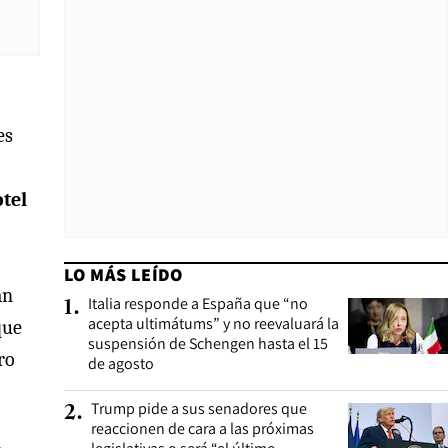
es
otel
LO MÁS LEÍDO
an
Italia responde a España que “no
1
.
acepta ultimátums” y no reevaluará la
que
suspensión de Schengen hasta el 15
ro
de agosto
Trump pide a sus senadores que
2
.
reaccionen de cara a las próximas