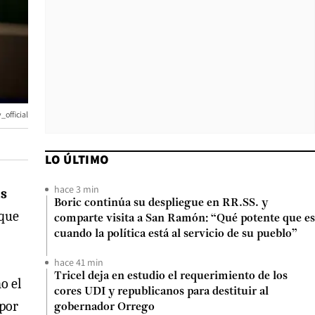
official
LO ÚLTIMO
hace 3 min
as
Boric continúa su despliegue en RR.SS. y
aque
comparte visita a San Ramón: “Qué potente que es
cuando la política está al servicio de su pueblo”
hace 41 min
Tricel deja en estudio el requerimiento de los
o el
cores UDI y republicanos para destituir al
 por
gobernador Orrego