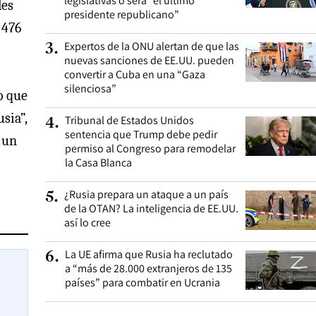
legislativas o será “el último
les
presidente republicano”
 476
Expertos de la ONU alertan de que las
3
.
nuevas sanciones de EE.UU. pueden
convertir a Cuba en una “Gaza
silenciosa”
o que
sia”,
Tribunal de Estados Unidos
4
.
sentencia que Trump debe pedir
 un
permiso al Congreso para remodelar
la Casa Blanca
¿Rusia prepara un ataque a un país
5
.
de la OTAN? La inteligencia de EE.UU.
así lo cree
La UE afirma que Rusia ha reclutado
6
.
a “más de 28.000 extranjeros de 135
países” para combatir en Ucrania