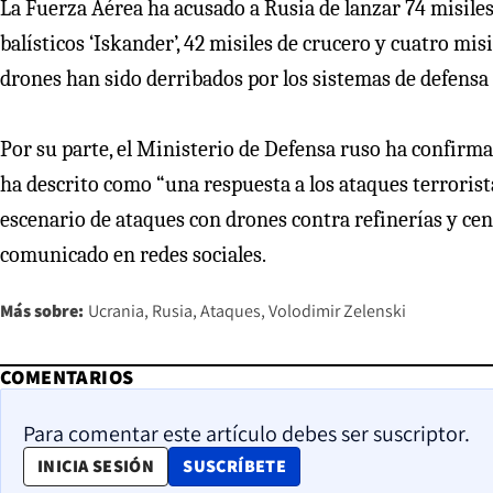
La Fuerza Aérea ha acusado a Rusia de lanzar 74 misiles 
balísticos ‘Iskander’, 42 misiles de crucero y cuatro mis
drones han sido derribados por los sistemas de defensa 
Por su parte, el Ministerio de Defensa ruso ha confirma
ha descrito como “una respuesta a los ataques terrorista
escenario de ataques con drones contra refinerías y ce
comunicado en redes sociales.
Más sobre:
Ucrania
Rusia
Ataques
Volodimir Zelenski
COMENTARIOS
Para comentar este artículo debes ser suscriptor.
OPENS IN NEW WINDOW
INICIA SESIÓN
SUSCRÍBETE