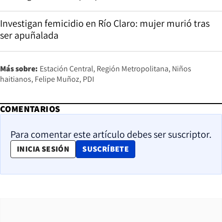
Investigan femicidio en Río Claro: mujer murió tras
ser apuñalada
Más sobre:
Estación Central
Región Metropolitana
Niños
haitianos
Felipe Muñoz
PDI
COMENTARIOS
Para comentar este artículo debes ser suscriptor.
OPENS IN NEW WINDOW
INICIA SESIÓN
SUSCRÍBETE