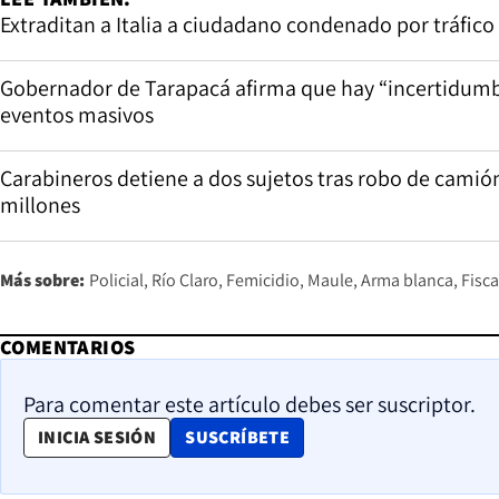
Extraditan a Italia a ciudadano condenado por tráfico
Gobernador de Tarapacá afirma que hay “incertidumbr
eventos masivos
Carabineros detiene a dos sujetos tras robo de cami
millones
Más sobre:
Policial
Río Claro
Femicidio
Maule
Arma blanca
Fisca
COMENTARIOS
Para comentar este artículo debes ser suscriptor.
OPENS IN NEW WINDOW
INICIA SESIÓN
SUSCRÍBETE