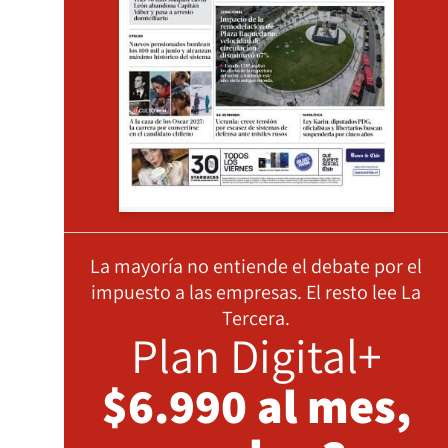
La mayoría no entiende el debate por el
impuesto a las empresas. El resto lee La
Tercera.
Plan Digital+
$6.990 al mes,