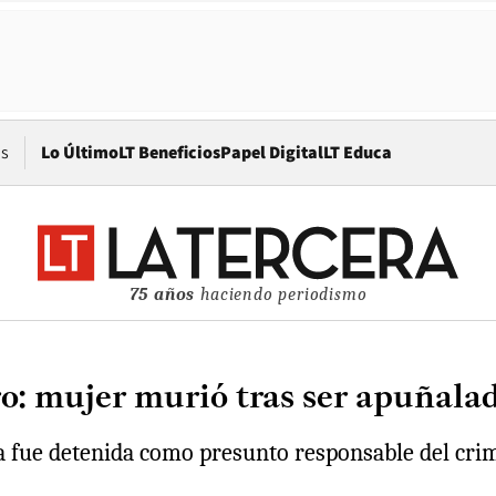
Opens in new window
os
Lo Último
LT Beneficios
Papel Digital
LT Educa
75 años
haciendo periodismo
ro: mujer murió tras ser apuñala
ja fue detenida como presunto responsable del cri