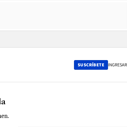
SUSCRÍBETE
INGRESAR
da
men.