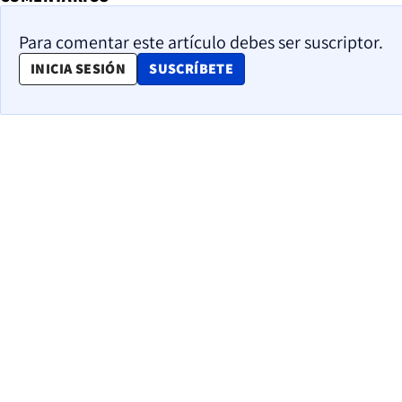
Para comentar este artículo debes ser suscriptor.
OPENS IN NEW WINDOW
INICIA SESIÓN
SUSCRÍBETE