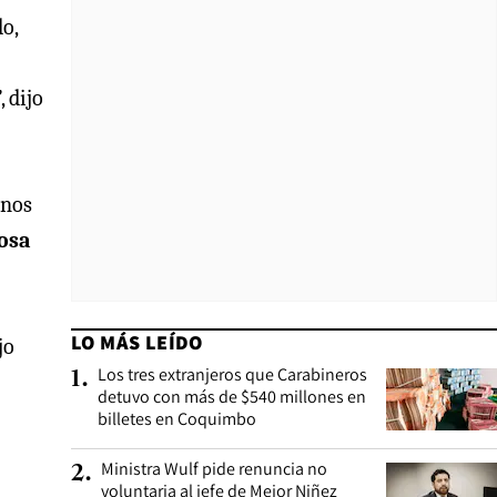
do,
 dijo
anos
rosa
LO MÁS LEÍDO
jo
Los tres extranjeros que Carabineros
1
.
detuvo con más de $540 millones en
billetes en Coquimbo
Ministra Wulf pide renuncia no
2
.
voluntaria al jefe de Mejor Niñez