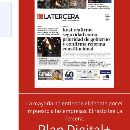
La mayoría no entiende el debate por el
impuesto a las empresas. El resto lee La
Tercera.
Plan Digital+