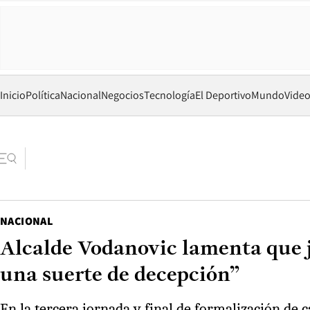
Inicio
Política
Nacional
Negocios
Tecnología
El Deportivo
Mundo
Vide
NACIONAL
Alcalde Vodanovic lamenta que j
una suerte de decepción”
En la tercera jornada y final de formalización de 