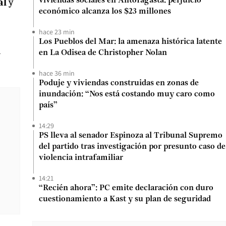
al
y
viviendas sociales en Antofagasta: perjuicio
económico alcanza los $23 millones
hace 23 min
Los Pueblos del Mar: la amenaza histórica latente
a
en La Odisea de Christopher Nolan
hace 36 min
Poduje y viviendas construidas en zonas de
inundación: “Nos está costando muy caro como
país”
14:29
PS lleva al senador Espinoza al Tribunal Supremo
del partido tras investigación por presunto caso de
violencia intrafamiliar
14:21
“Recién ahora”: PC emite declaración con duro
cuestionamiento a Kast y su plan de seguridad