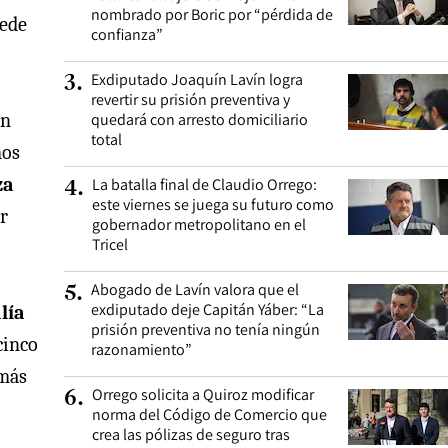
nombrado por Boric por “pérdida de
uede
confianza”
Exdiputado Joaquín Lavín logra
3
.
revertir su prisión preventiva y
on
quedará con arresto domiciliario
total
mos
za
La batalla final de Claudio Orrego:
4
.
este viernes se juega su futuro como
r
gobernador metropolitano en el
Tricel
Abogado de Lavín valora que el
5
.
exdiputado deje Capitán Yáber: “La
lía
prisión preventiva no tenía ningún
cinco
razonamiento”
 más
Orrego solicita a Quiroz modificar
6
.
norma del Código de Comercio que
crea las pólizas de seguro tras