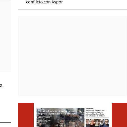
conflicto con Aspor
la
Opens i