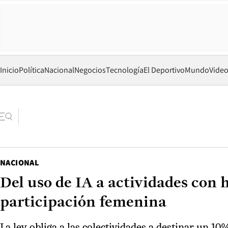
Inicio
Política
Nacional
Negocios
Tecnología
El Deportivo
Mundo
Vide
NACIONAL
Del uso de IA a actividades con 
participación femenina
La ley obliga a las colectividades a destinar un 1