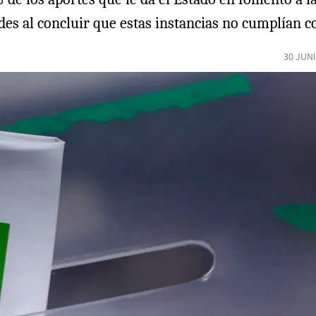
des al concluir que estas instancias no cumplían co
30 JUN