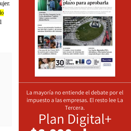
ujer.
do
l
La mayoría no entiende el debate por el
impuesto a las empresas. El resto lee La
Tercera.
Plan Digital+