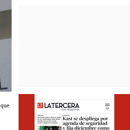
Opens i
 que