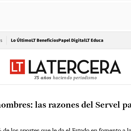
Opens in new window
os
Lo Último
LT Beneficios
Papel Digital
LT Educa
75 años
haciendo periodismo
hombres: las razones del Servel p
0% de los aportes que le da el Estado en fomento a 