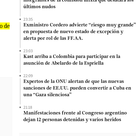
integrantes de la comisión mixta que desatará los
últimos nudos
23:35
o de
Exministro Cordero advierte “riesgo muy grande”
en propuesta de nuevo estado de excepción y
alerta por rol de las FF.AA.
23:03
Kast arriba a Colombia para participar en la
asunción de Abelardo de la Espriella
22:09
Expertos de la ONU alertan de que las nuevas
sanciones de EE.UU. pueden convertir a Cuba en
una “Gaza silenciosa”
21:18
Manifestaciones frente al Congreso argentino
dejan 12 personas detenidas y varios heridos