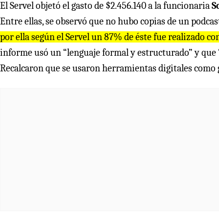
El Servel objetó el gasto de $2.456.140 a la funcionaria
S
Entre ellas, se observó que no hubo copias de un podcast
por ella según el Servel un 87% de éste fue realizado con
informe usó un “lenguaje formal y estructurado” y que “
Recalcaron que se usaron herramientas digitales como g