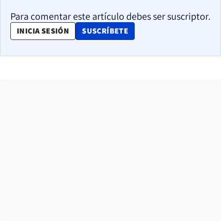
Para comentar este artículo debes ser suscriptor.
OPENS IN NEW WINDOW
INICIA SESIÓN
SUSCRÍBETE