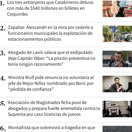
Los tres extranjeros que Carabineros detuvo
1
.
con más de $540 millones en billetes en
Coquimbo
Zapallar: Alessandri en la mira por cederle a
2
.
funcionarios municipales la explotación de
estacionamientos públicos
Abogado de Lavín valora que el exdiputado
3
.
deje Capitán Yáber: “La prisión preventiva no
tenía ningún razonamiento”
Ministra Wulf pide renuncia no voluntaria al
4
.
jefe de Mejor Niñez nombrado por Boric por
“pérdida de confianza”
Asociación de Magistrados ficha pool de
5
.
abogados y prepara fuerte arremetida contra la
Suprema por caso licencias de jueces
Montañista que sobrevivió a tragedia en que
6
.