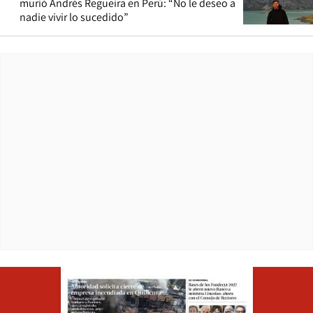
murió Andrés Regueira en Perú: “No le deseo a
nadie vivir lo sucedido”
Opens in ne