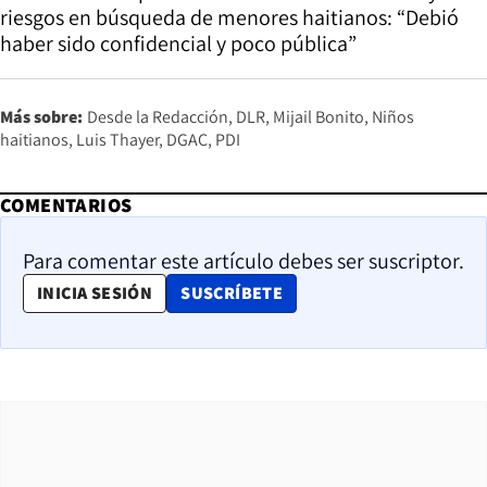
riesgos en búsqueda de menores haitianos: “Debió
haber sido confidencial y poco pública”
Más sobre:
Desde la Redacción
DLR
Mijail Bonito
Niños
haitianos
Luis Thayer
DGAC
PDI
COMENTARIOS
Para comentar este artículo debes ser suscriptor.
OPENS IN NEW WINDOW
INICIA SESIÓN
SUSCRÍBETE