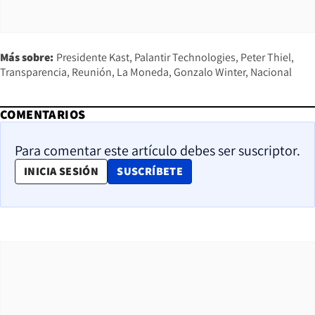
Más sobre:
Presidente Kast
Palantir Technologies
Peter Thiel
Transparencia
Reunión
La Moneda
Gonzalo Winter
Nacional
COMENTARIOS
Para comentar este artículo debes ser suscriptor.
OPENS IN NEW WINDOW
INICIA SESIÓN
SUSCRÍBETE