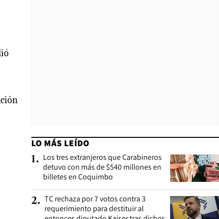
dió
ación
LO MÁS LEÍDO
Los tres extranjeros que Carabineros
1
.
detuvo con más de $540 millones en
billetes en Coquimbo
TC rechaza por 7 votos contra 3
2
.
requerimiento para destituir al
entonces diputado Kaiser tras dichos