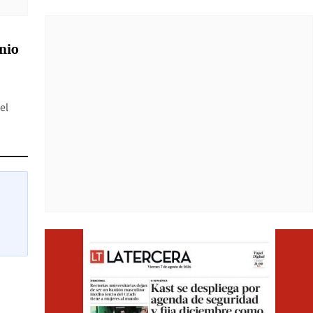
nio
el
Opens i