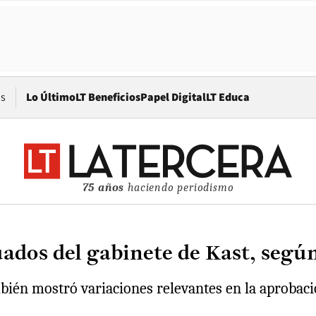
Opens in new window
os
Lo Último
LT Beneficios
Papel Digital
LT Educa
75 años
haciendo periodismo
uados del gabinete de Kast, seg
mbién mostró variaciones relevantes en la aprobaci