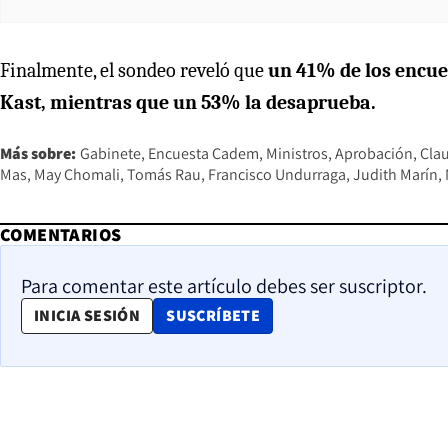
Finalmente, el sondeo reveló que
un 41% de los encue
Kast, mientras que un 53% la desaprueba.
Más sobre:
Gabinete
Encuesta Cadem
Ministros
Aprobación
Cla
Mas
May Chomali
Tomás Rau
Francisco Undurraga
Judith Marín
COMENTARIOS
Para comentar este artículo debes ser suscriptor.
OPENS IN NEW WINDOW
INICIA SESIÓN
SUSCRÍBETE