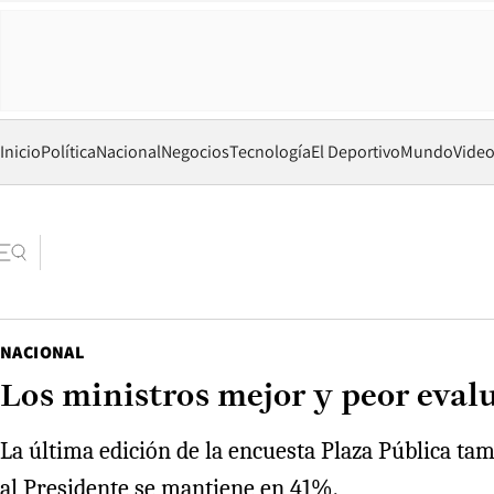
Inicio
Política
Nacional
Negocios
Tecnología
El Deportivo
Mundo
Vide
NACIONAL
Los ministros mejor y peor eval
La última edición de la encuesta Plaza Pública ta
al Presidente se mantiene en 41%.