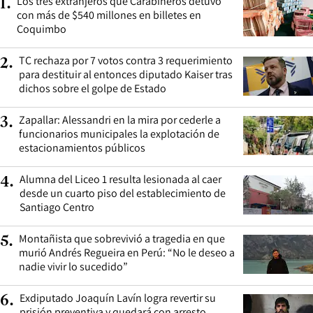
Los tres extranjeros que Carabineros detuvo
1
.
con más de $540 millones en billetes en
Coquimbo
TC rechaza por 7 votos contra 3 requerimiento
2
.
para destituir al entonces diputado Kaiser tras
dichos sobre el golpe de Estado
Zapallar: Alessandri en la mira por cederle a
3
.
funcionarios municipales la explotación de
estacionamientos públicos
Alumna del Liceo 1 resulta lesionada al caer
4
.
desde un cuarto piso del establecimiento de
Santiago Centro
Montañista que sobrevivió a tragedia en que
5
.
murió Andrés Regueira en Perú: “No le deseo a
nadie vivir lo sucedido”
Exdiputado Joaquín Lavín logra revertir su
6
.
prisión preventiva y quedará con arresto