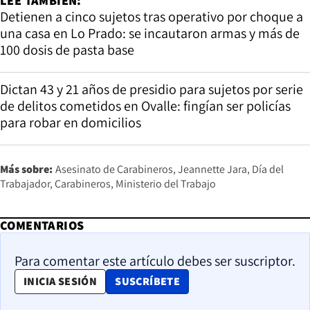
LEE TAMBIÉN:
Detienen a cinco sujetos tras operativo por choque a
una casa en Lo Prado: se incautaron armas y más de
100 dosis de pasta base
Dictan 43 y 21 años de presidio para sujetos por serie
de delitos cometidos en Ovalle: fingían ser policías
para robar en domicilios
Más sobre:
Asesinato de Carabineros
Jeannette Jara
Día del
Trabajador
Carabineros
Ministerio del Trabajo
COMENTARIOS
Para comentar este artículo debes ser suscriptor.
OPENS IN NEW WINDOW
INICIA SESIÓN
SUSCRÍBETE