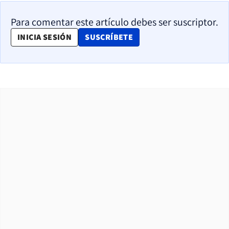
Para comentar este artículo debes ser suscriptor.
OPENS IN NEW WINDOW
INICIA SESIÓN
SUSCRÍBETE