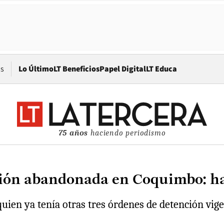
Opens in new window
os
Lo Último
LT Beneficios
Papel Digital
LT Educa
75 años
haciendo periodismo
ción abandonada en Coquimbo: h
uien ya tenía otras tres órdenes de detención vige