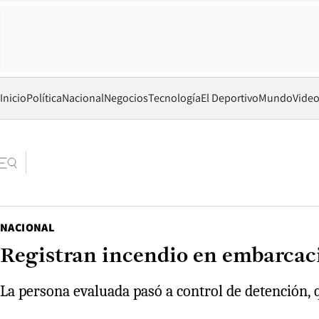
Inicio
Política
Nacional
Negocios
Tecnología
El Deportivo
Mundo
Vide
NACIONAL
Registran incendio en embarca
La persona evaluada pasó a control de detención, q