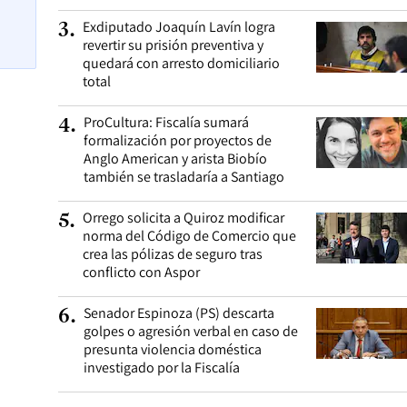
Exdiputado Joaquín Lavín logra
3
.
revertir su prisión preventiva y
quedará con arresto domiciliario
total
ProCultura: Fiscalía sumará
4
.
formalización por proyectos de
Anglo American y arista Biobío
también se trasladaría a Santiago
Orrego solicita a Quiroz modificar
5
.
norma del Código de Comercio que
crea las pólizas de seguro tras
conflicto con Aspor
Senador Espinoza (PS) descarta
6
.
golpes o agresión verbal en caso de
presunta violencia doméstica
investigado por la Fiscalía