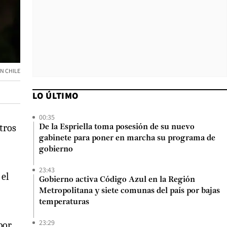
ON CHILE
LO ÚLTIMO
00:35
etros
De la Espriella toma posesión de su nuevo
gabinete para poner en marcha su programa de
gobierno
23:43
 el
Gobierno activa Código Azul en la Región
Metropolitana y siete comunas del país por bajas
temperaturas
23:29
por