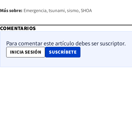
Más sobre:
Emergencia
tsunami
sismo
SHOA
COMENTARIOS
Para comentar este artículo debes ser suscriptor.
OPENS IN NEW WINDOW
INICIA SESIÓN
SUSCRÍBETE