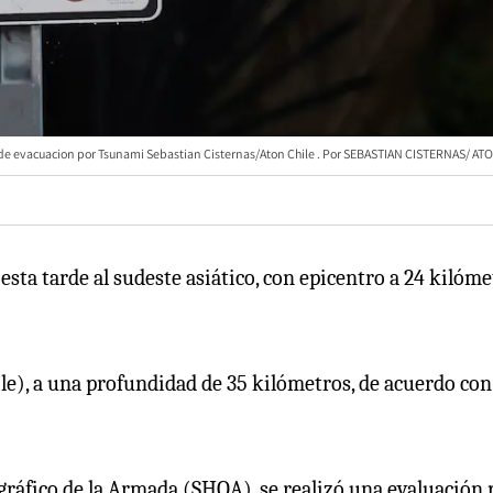
 de evacuacion por Tsunami Sebastian Cisternas/Aton Chile
SEBASTIAN CISTERNAS/ AT
esta tarde al sudeste asiático, con epicentro a 24 kilóm
ile), a una profundidad de 35 kilómetros, de acuerdo con
ráfico de la Armada (SHOA), se realizó una evaluación 