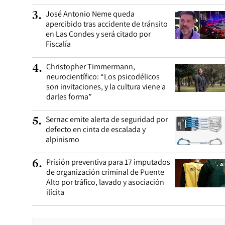
José Antonio Neme queda
3
.
apercibido tras accidente de tránsito
en Las Condes y será citado por
Fiscalía
Christopher Timmermann,
4
.
neurocientífico: “Los psicodélicos
son invitaciones, y la cultura viene a
darles forma”
Sernac emite alerta de seguridad por
5
.
defecto en cinta de escalada y
alpinismo
Prisión preventiva para 17 imputados
6
.
de organización criminal de Puente
Alto por tráfico, lavado y asociación
ilícita