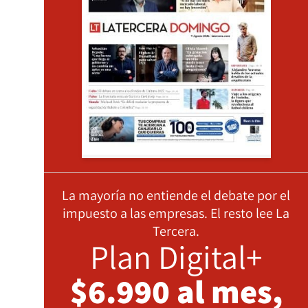
La mayoría no entiende el debate por el
impuesto a las empresas. El resto lee La
Tercera.
Plan Digital+
$6.990 al mes,