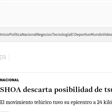
Inicio
Política
Nacional
Negocios
Tecnología
El Deportivo
Mundo
Vide
NACIONAL
SHOA descarta posibilidad de ts
El movimiento telúrico tuvo su epicentro a 24 kilóm