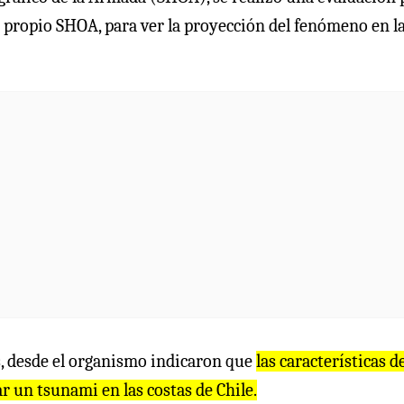
 propio SHOA, para ver la proyección del fenómeno en l
is, desde el organismo indicaron que
las características d
 un tsunami en las costas de Chile.