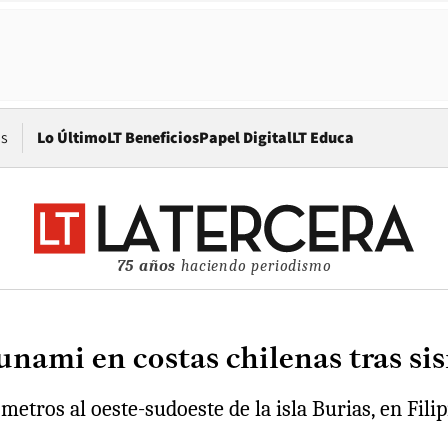
Opens in new window
os
Lo Último
LT Beneficios
Papel Digital
LT Educa
75 años
haciendo periodismo
unami en costas chilenas tras si
etros al oeste-sudoeste de la isla Burias, en Filip