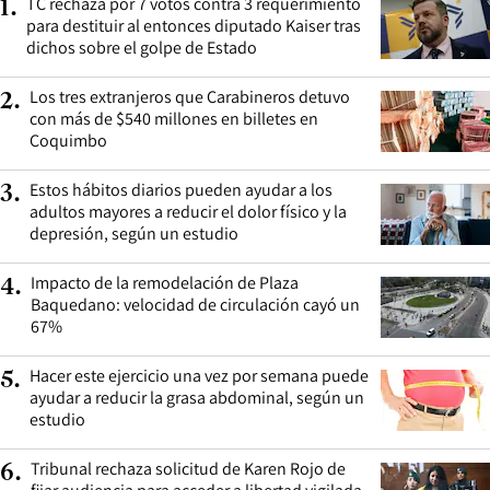
TC rechaza por 7 votos contra 3 requerimiento
1
.
para destituir al entonces diputado Kaiser tras
dichos sobre el golpe de Estado
Los tres extranjeros que Carabineros detuvo
2
.
con más de $540 millones en billetes en
Coquimbo
Estos hábitos diarios pueden ayudar a los
3
.
adultos mayores a reducir el dolor físico y la
depresión, según un estudio
Impacto de la remodelación de Plaza
4
.
Baquedano: velocidad de circulación cayó un
67%
Hacer este ejercicio una vez por semana puede
5
.
ayudar a reducir la grasa abdominal, según un
estudio
Tribunal rechaza solicitud de Karen Rojo de
6
.