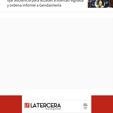
fijar audiencia para acceder a libertad vigilada
y ordena informe a Gendarmería
Opens in ne