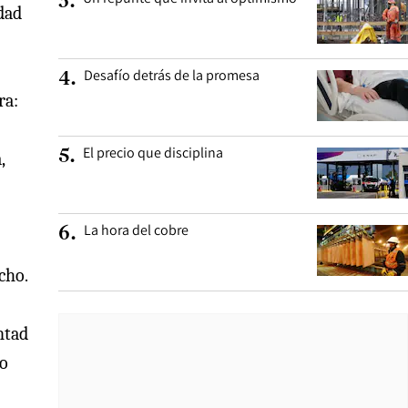
3
.
dad
Desafío detrás de la promesa
4
.
ra:
El precio que disciplina
5
.
,
La hora del cobre
6
.
cho.
ntad
no