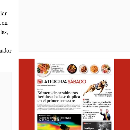
iar.
a en
les,
nador
Opens i