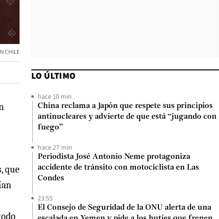
N CHILE
LO ÚLTIMO
hace 10 min
un
China reclama a Japón que respete sus principios
antinucleares y advierte de que está “jugando con
fuego”
hace 27 min
Periodista José Antonio Neme protagoniza
, que
accidente de tránsito con motociclista en Las
Condes
ían
23:55
El Consejo de Seguridad de la ONU alerta de una
-todo
escalada en Yemen y pide a los hutíes que frenen