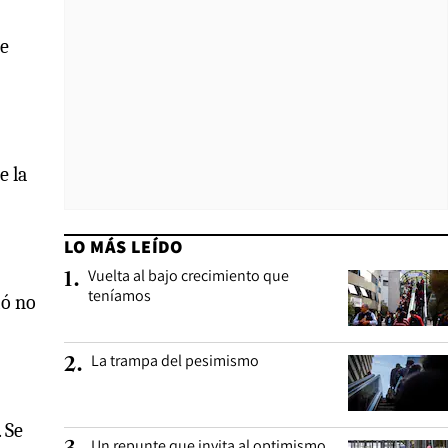
de
e la
LO MÁS LEÍDO
Vuelta al bajo crecimiento que
1
.
teníamos
ió no
La trampa del pesimismo
2
.
 Se
Un repunte que invita al optimismo