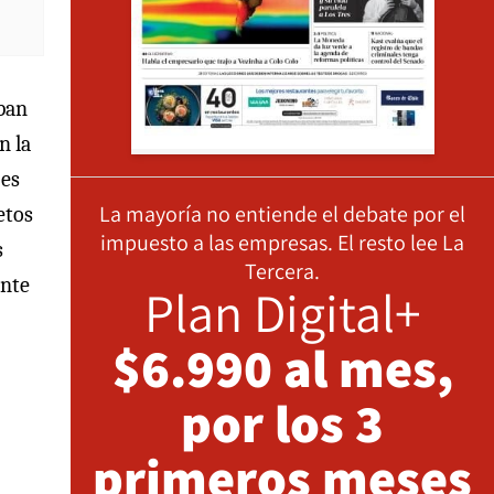
 pan
n la
 es
La mayoría no entiende el debate por el
etos
impuesto a las empresas. El resto lee La
s
Tercera.
ante
Plan Digital+
$6.990 al mes,
por los 3
primeros meses