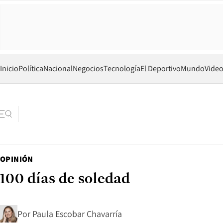
Inicio
Política
Nacional
Negocios
Tecnología
El Deportivo
Mundo
Vide
OPINIÓN
100 días de soledad
Por
Paula Escobar Chavarría