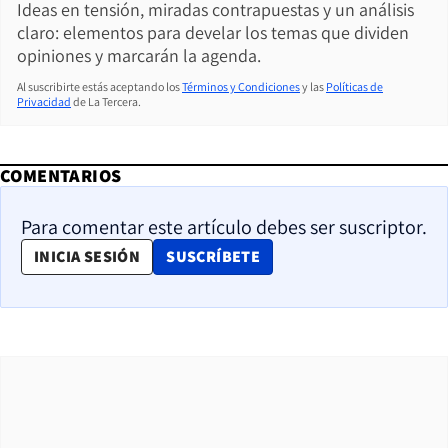
Ideas en tensión, miradas contrapuestas y un análisis
claro: elementos para develar los temas que dividen
opiniones y marcarán la agenda.
Al suscribirte estás aceptando los
Términos y Condiciones
y las
Políticas de
Privacidad
de La Tercera.
COMENTARIOS
Para comentar este artículo debes ser suscriptor.
OPENS IN NEW WINDOW
INICIA SESIÓN
SUSCRÍBETE