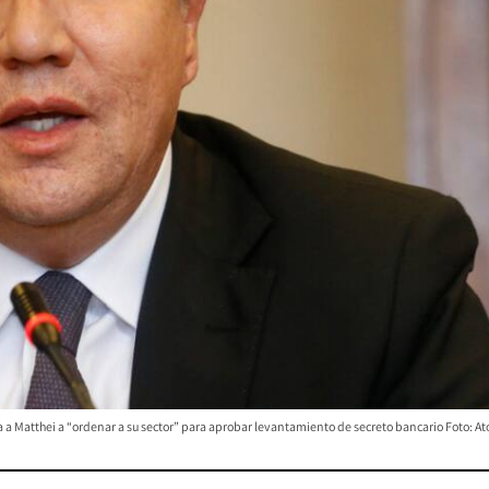
a Matthei a “ordenar a su sector” para aprobar levantamiento de secreto bancario Foto: Ato