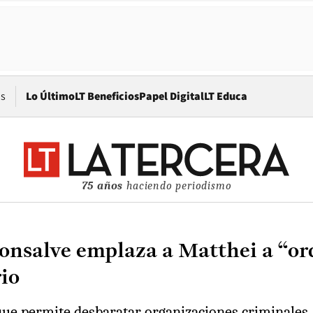
Opens in new window
os
Lo Último
LT Beneficios
Papel Digital
LT Educa
75 años
haciendo periodismo
onsalve emplaza a Matthei a “ord
io
ue permite desbaratar organizaciones criminales, es