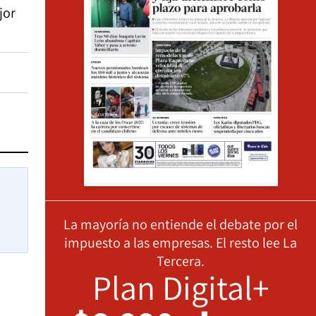
jor
La mayoría no entiende el debate por el
impuesto a las empresas. El resto lee La
Tercera.
Plan Digital+