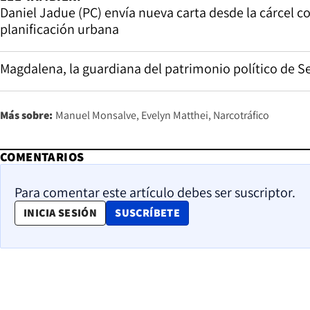
Daniel Jadue (PC) envía nueva carta desde la cárcel co
planificación urbana
Magdalena, la guardiana del patrimonio político de S
Más sobre:
Manuel Monsalve
Evelyn Matthei
Narcotráfico
COMENTARIOS
Para comentar este artículo debes ser suscriptor.
OPENS IN NEW WINDOW
INICIA SESIÓN
SUSCRÍBETE