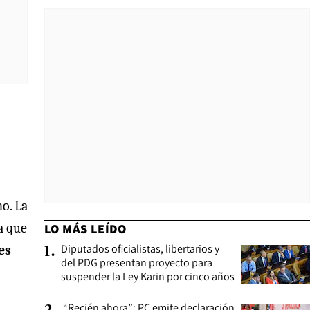
no. La
a que
LO MÁS LEÍDO
Diputados oficialistas, libertarios y
es
1
.
del PDG presentan proyecto para
suspender la Ley Karin por cinco años
“Recién ahora”: PC emite declaración