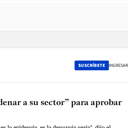
SUSCRÍBETE
INGRESAR
enar a su sector” para aprobar
 la evidencia, es la denuncia seria", dijo el