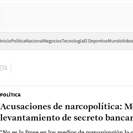
Inicio
Política
Nacional
Negocios
Tecnología
El Deportivo
Mundo
Vide
POLÍTICA
Acusaciones de narcopolítica: M
levantamiento de secreto bancar
"No es la frase en los medios de comunicación la q