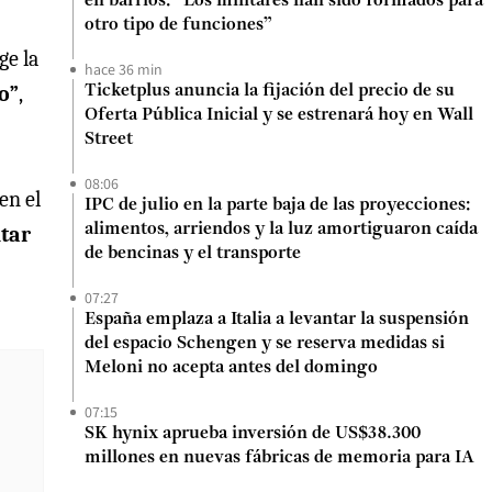
en barrios: “Los militares han sido formados para
otro tipo de funciones”
ge la
hace 36 min
o”
,
Ticketplus anuncia la fijación del precio de su
Oferta Pública Inicial y se estrenará hoy en Wall
Street
08:06
en el
IPC de julio en la parte baja de las proyecciones:
alimentos, arriendos y la luz amortiguaron caída
ntar
de bencinas y el transporte
07:27
España emplaza a Italia a levantar la suspensión
del espacio Schengen y se reserva medidas si
Meloni no acepta antes del domingo
07:15
SK hynix aprueba inversión de US$38.300
millones en nuevas fábricas de memoria para IA