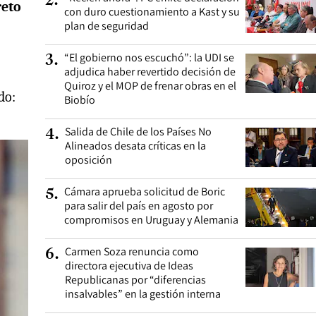
2
.
reto
con duro cuestionamiento a Kast y su
plan de seguridad
“El gobierno nos escuchó”: la UDI se
3
.
adjudica haber revertido decisión de
Quiroz y el MOP de frenar obras en el
do:
Biobío
Salida de Chile de los Países No
4
.
Alineados desata críticas en la
oposición
Cámara aprueba solicitud de Boric
5
.
para salir del país en agosto por
compromisos en Uruguay y Alemania
Carmen Soza renuncia como
6
.
directora ejecutiva de Ideas
Republicanas por “diferencias
insalvables” en la gestión interna