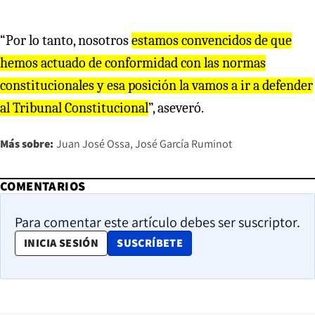
“Por lo tanto, nosotros
estamos convencidos de que
hemos actuado de conformidad con las normas
constitucionales y esa posición la vamos a ir a defender
al Tribunal Constitucional
”, aseveró.
Más sobre:
Juan José Ossa
José García Ruminot
COMENTARIOS
Para comentar este artículo debes ser suscriptor.
OPENS IN NEW WINDOW
INICIA SESIÓN
SUSCRÍBETE