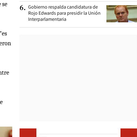
 se
Gobierno respalda candidatura de
6
.
Rojo Edwards para presidir la Unión
Interparlamentaria
“es
ueron
ntre
re
Opens i