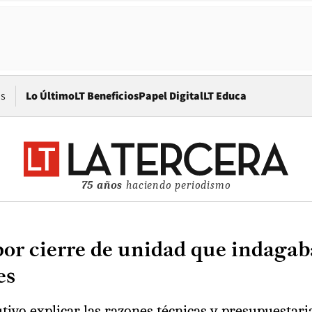
Opens in new window
os
Lo Último
LT Beneficios
Papel Digital
LT Educa
75 años
haciendo periodismo
por cierre de unidad que indagab
es
utivo explicar las razones técnicas y presupuestari