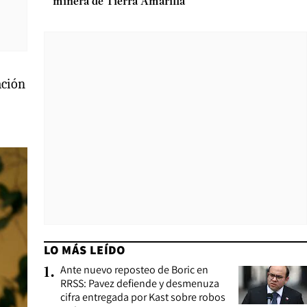
minera de Tierra Amarilla
ación
LO MÁS LEÍDO
Ante nuevo reposteo de Boric en
1
.
RRSS: Pavez defiende y desmenuza
cifra entregada por Kast sobre robos