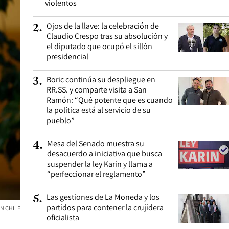
violentos
Ojos de la llave: la celebración de
2
.
Claudio Crespo tras su absolución y
el diputado que ocupó el sillón
presidencial
Boric continúa su despliegue en
3
.
RR.SS. y comparte visita a San
Ramón: “Qué potente que es cuando
la política está al servicio de su
pueblo”
Mesa del Senado muestra su
4
.
desacuerdo a iniciativa que busca
suspender la ley Karin y llama a
“perfeccionar el reglamento”
Las gestiones de La Moneda y los
5
.
partidos para contener la crujidera
N CHILE
oficialista