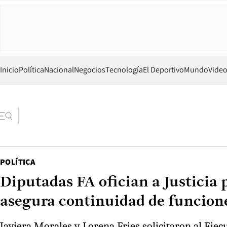
Inicio
Política
Nacional
Negocios
Tecnología
El Deportivo
Mundo
Vide
POLÍTICA
Diputadas FA ofician a Justicia 
asegura continuidad de funcion
Javiera Morales y Lorena Fries solicitaron al Ejec