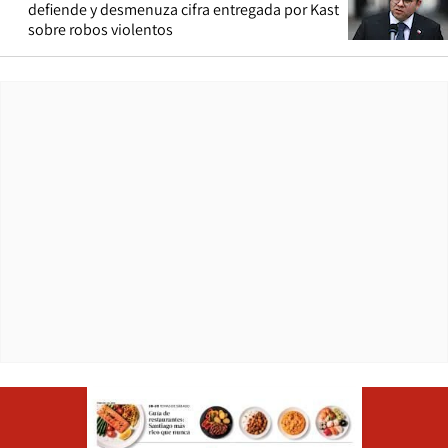
defiende y desmenuza cifra entregada por Kast
sobre robos violentos
Opens in ne