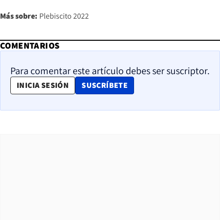
Más sobre:
Plebiscito 2022
COMENTARIOS
Para comentar este artículo debes ser suscriptor.
OPENS IN NEW WINDOW
INICIA SESIÓN
SUSCRÍBETE