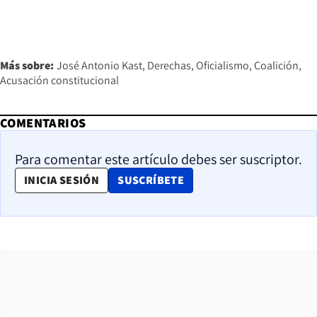
Más sobre:
José Antonio Kast
Derechas
Oficialismo
Coalición
Acusación constitucional
COMENTARIOS
Para comentar este artículo debes ser suscriptor.
OPENS IN NEW WINDOW
INICIA SESIÓN
SUSCRÍBETE