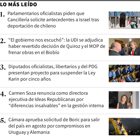
LO MÁS LEÍDO
Parlamentarios oficialistas piden que
1
.
Cancillería solicite antecedentes a Israel tras
deportación de chileno
“El gobierno nos escuchó”: la UDI se adjudica
2
.
haber revertido decisión de Quiroz y el MOP de
frenar obras en el Biobío
Diputados oficialistas, libertarios y del PDG
3
.
presentan proyecto para suspender la Ley
Karin por cinco años
Carmen Soza renuncia como directora
4
.
ejecutiva de Ideas Republicanas por
“diferencias insalvables” en la gestión interna
Cámara aprueba solicitud de Boric para salir
5
.
del país en agosto por compromisos en
Uruguay y Alemania